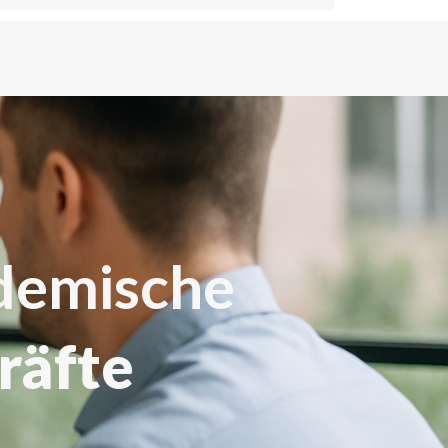
ademische
räfte