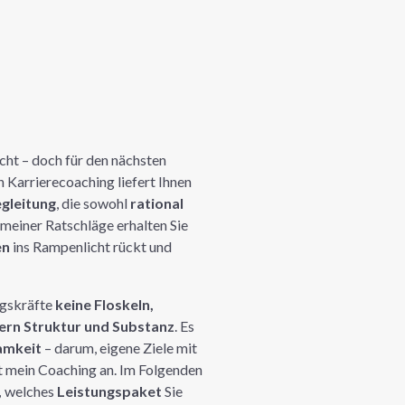
cht – doch für den nächsten
n Karrierecoaching liefert Ihnen
egleitung
, die sowohl
rational
emeiner Ratschläge erhalten Sie
en
ins Rampenlicht rückt und
ngskräfte
keine Floskeln,
dern Struktur und Substanz
. Es
amkeit
– darum, eigene Ziele mit
t mein Coaching an. Im Folgenden
,
welches
Leistungspaket
Sie